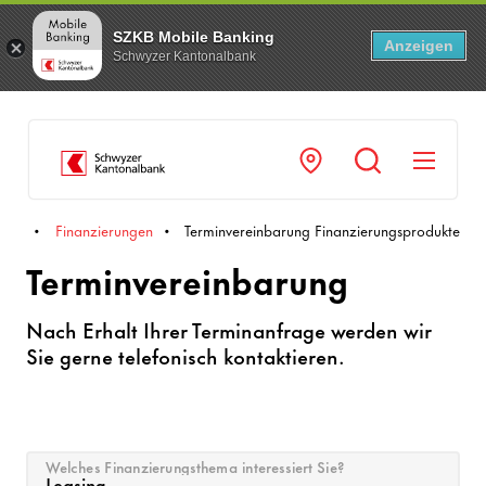
SZKB Mobile Banking
Anzeigen
Schwyzer Kantonalbank
Navi
men
Finanzierungen
Terminvereinbarung Finanzierungsprodukte
Terminvereinbarung
Nach Erhalt Ihrer Terminanfrage werden wir
Sie gerne telefonisch kontaktieren.
Welches Finanzierungsthema interessiert Sie?
Leasing