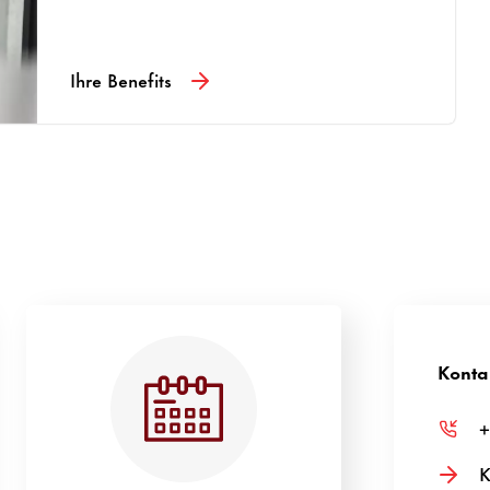
Ihre Benefits
a
Konta
+
K