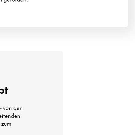
pt
– von den
eitenden
1 zum