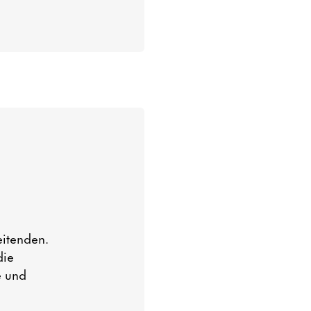
eitenden.
die
e und