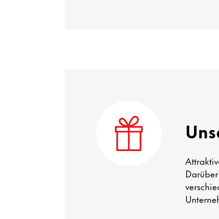
Unse
Attrakti
Darüber 
verschie
Unterne