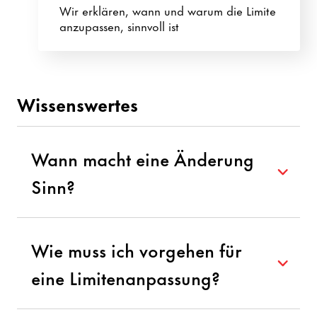
Wir erklären, wann und warum die Limite
anzupassen, sinnvoll ist
Wissenswertes
Wann macht eine Änderung
Sinn?
Limite erhöhen
Wie muss ich vorgehen für
Flexibilität für Bargeld beziehen und
Einkaufen auf Reisen im Ausland
eine Limitenanpassung?
Einfaches Bezahlen von grösseren Beträgen
auch im Inland