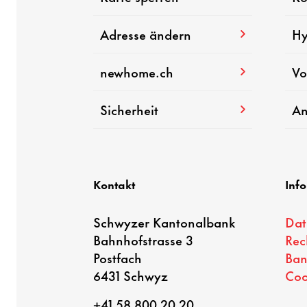
Adresse ändern
Hy
newhome.ch
Vo
Sicherheit
An
Kontakt
Inf
Schwyzer Kantonalbank
Dat
Bahnhofstrasse 3
Rec
Postfach
Ban
6431 Schwyz
Coo
+41 58 800 20 20