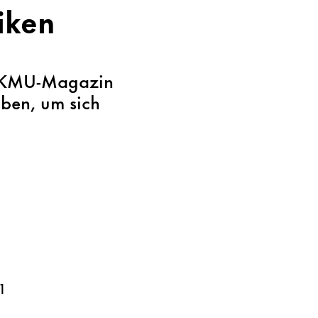
iken
im KMU-Magazin
ben, um sich
1