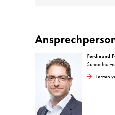
Ansprech­per­so
Ferdi­nand 
Senior Indi­vi­
Termin v