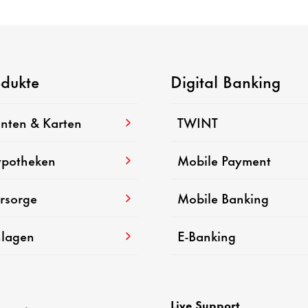
odukte
Digital Banking
nten & Karten
TWINT
po­theken
Mobile Payment
rsorge
Mobile Banking
lagen
E-​Banking
Live Support