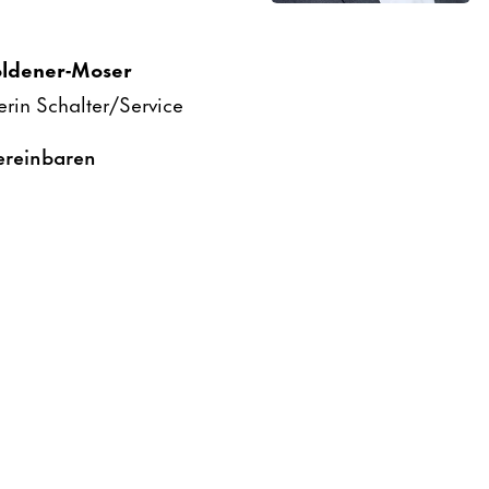
ldener-​Moser
terin Schalter/Service
erein­baren