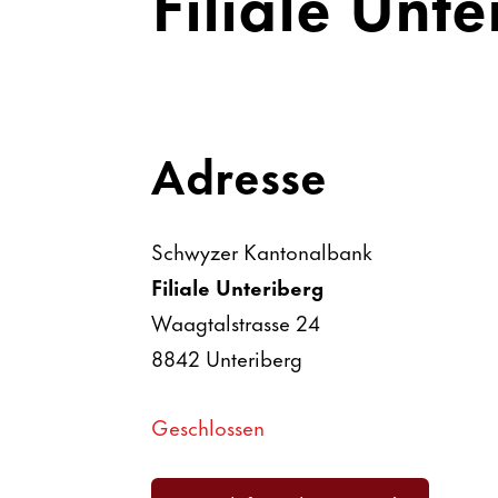
Filiale Unter
Adresse
Schwyzer Kanto­nal­bank
Filiale Unter­i­berg
Waag­tal­strasse 24
8842
Unter­i­berg
Geschlossen