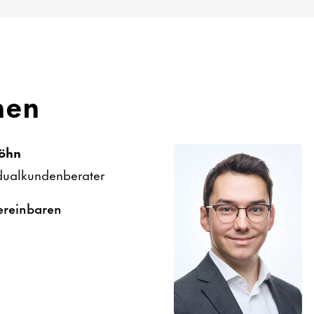
nen
Föhn
du­al­kun­den­be­rater
erein­baren