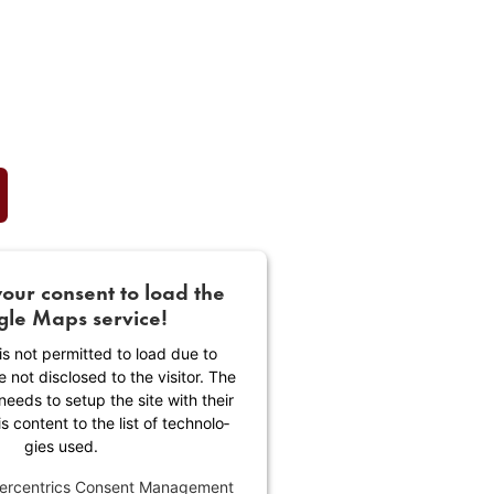
our consent to load the
le Maps service!
is not permitted to load due to
e not disclosed to the visitor. The
eeds to setup the site with their
 content to the list of tech­no­lo­
gies used.
er­cen­trics Consent Manage­ment