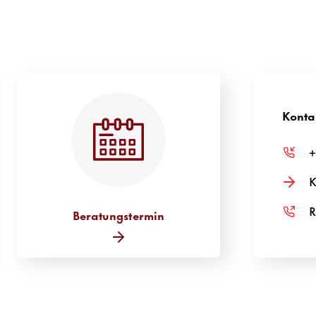
a
Konta
+
K
R
Bera­tungs­termin