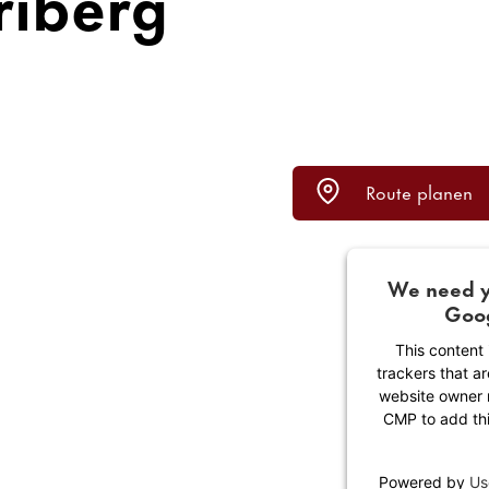
­i­berg
Route planen
We need y
Goog
This content 
trackers that ar
website owner n
CMP to add this
Powered by
Us