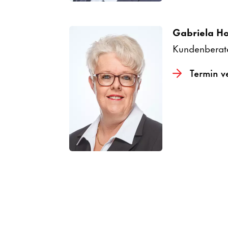
Gabriela Ho
Kunden­be­ra­
Termin v