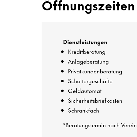
Öffnungs­zeiten 
Dienst­leis­tungen
Kredit­be­ra­tung
Anla­ge­be­ra­tung
Privat­kun­den­be­ra­tung
Schal­ter­ge­schäfte
Geld­au­tomat
Sicher­heits­brief­kasten
Schrank­fach
*Bera­tungs­termin nach Verein