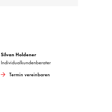
Silvan Holdener
Indi­vi­du­al­kun­den­be­rater
Termin verein­baren