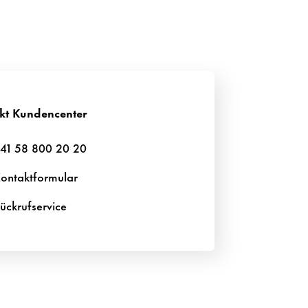
kt Kunden­center
41 58 800 20 20
ontakt­for­mular
ück­ruf­ser­vice