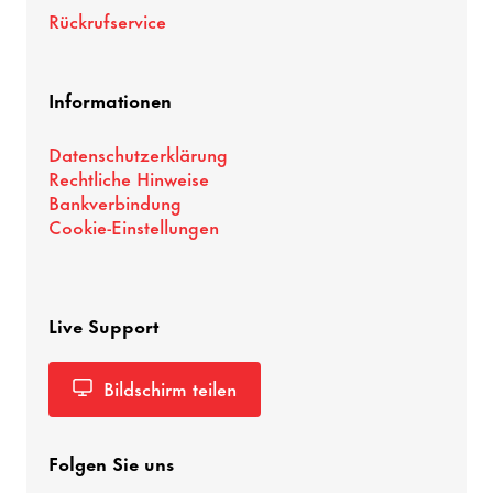
Rück­ruf­ser­vice
Infor­ma­tionen
Daten­schutz­er­klä­rung
Recht­liche Hinweise
Bank­ver­bin­dung
Cookie-​Einstellungen
Live Support
Bild­schirm teilen
Folgen Sie uns