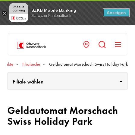
SZKB Mobile Banking
Anzeigen
Schwyzer Kantonalbank
Navi
ontakte
Fili­al­suche
Geld­au­tomat Morschach Swiss Holiday Park
Filiale wählen
Geld­au­tomat Morschach
Swiss Holiday Park