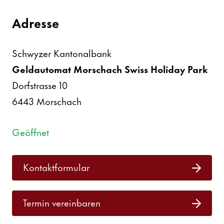
Adresse
Schwyzer Kanto­nal­bank
Geld­au­tomat Morschach Swiss Holiday Park
Dorf­strasse 10
6443
Morschach
Geöffnet
Kontakt­for­mular
Termin verein­baren