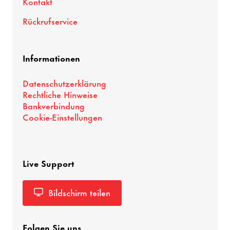
Kontakt
Rück­ruf­ser­vice
Infor­ma­tionen
Daten­schutz­er­klä­rung
Recht­liche Hinweise
Bank­ver­bin­dung
Cookie-​Einstellungen
Live Support
Bild­schirm teilen
Folgen Sie uns