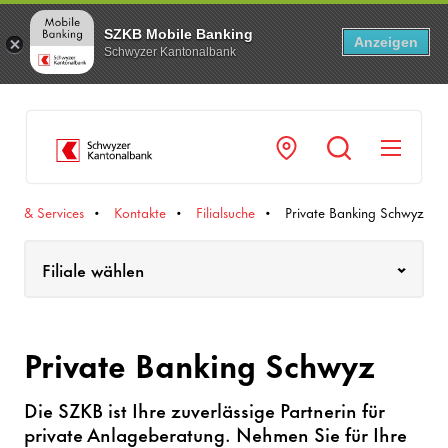
SZKB Mobile Banking
Anzeigen
Schwyzer Kantonalbank
Navi
kte & Services
Kontakte
Fili­al­suche
Private Banking Schwyz
Filiale wählen
Private Banking Schwyz
Die SZKB ist Ihre zuver­läs­sige Part­nerin für
private Anla­ge­be­ra­tung. Nehmen Sie für Ihre