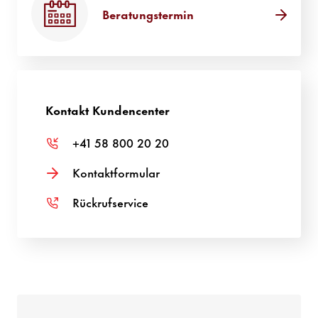
Bera­tungs­termin
Kontakt Kunden­center
+41 58 800 20 20
Kontakt­for­mular
Rück­ruf­ser­vice