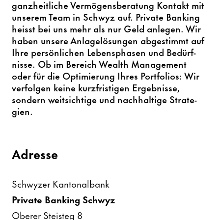
ganz­heit­liche Vermö­gens­be­ra­tung Kontakt mit
unserem Team in Schwyz auf. Private Banking
heisst bei uns mehr als nur Geld anlegen. Wir
haben unsere Anla­ge­lö­sungen abge­stimmt auf
Ihre persön­li­chen Lebens­phasen und Bedürf­
nisse. Ob im Bereich Wealth Manage­ment
oder für die Opti­mie­rung Ihres Port­fo­lios: Wir
verfolgen keine kurz­fris­tigen Ergeb­nisse,
sondern weit­sich­tige und nach­hal­tige Stra­te­
gien.
Adresse
Schwyzer Kanto­nal­bank
Private Banking Schwyz
Oberer Steisteg 8