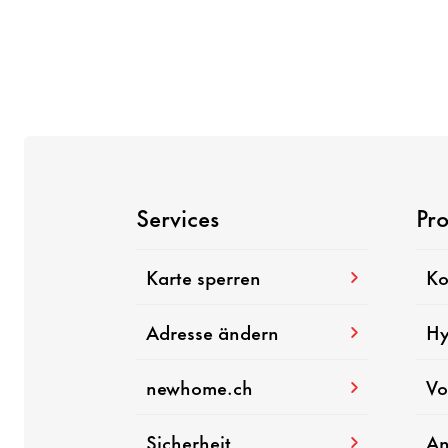
Services
Pr
Karte sperren
Ko
Adresse ändern
Hy
newhome.ch
Vo
Sicherheit
An