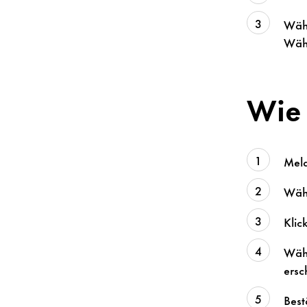
Wähl
Wähl
Wie 
Meld
Wähl
Klic
Wähl
ersc
Best