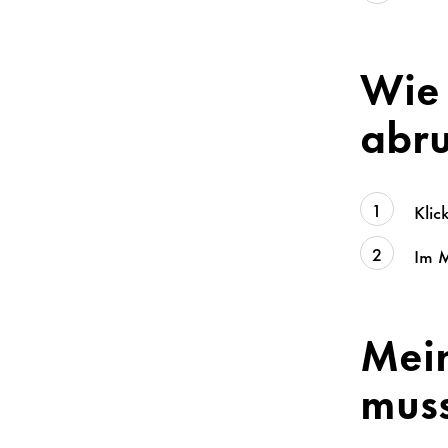
Wie 
abr
Klic
Im M
Mein
muss