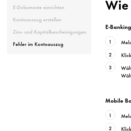
Wie 
E-Dokumente einrichten
Kontoauszug erstellen
E-Bankin
Zins- und Kapitalbescheinigungen
Meld
Fehler im Kontoauszug
Klic
Wähl
Wähl
Mobile B
Meld
Klic