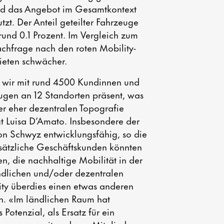
rd das Angebot im Gesamtkontext
zt. Der Anteil geteilter Fahrzeuge
 rund 0.1 Prozent. Im Vergleich zum
chfrage nach den roten Mobility-
ieten schwächer.
 wir mit rund 4500 Kundinnen und
ugen an 12 Standorten präsent, was
er eher dezentralen Topografie
agt Luisa D’Amato. Insbesondere der
on Schwyz entwicklungsfähig, so die
usätzliche Geschäftskunden könnten
n, die nachhaltige Mobilität in der
ändlichen und/oder dezentralen
ity überdies einen etwas anderen
en. «Im ländlichen Raum hat
Potenzial, als Ersatz für ein