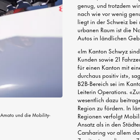
genug, und trotzdem wi
nach wie vor wenig genut
liegt in der Schweiz bei
urbanen Raum ist die Na
Autos in ländlichen Geb
«Im Kanton Schwyz sind
Kunden sowie 21 Fahrze
für einen Kanton mit ein
durchaus positiv ist», s
B2B-Bereich sei im Kant
Leiterin Operations. «Z
wesentlich dazu beitrage
Region zu fördern. In l
D`Amato und die Mobility-
Regionen verfolgt Mobil
Ansatz als in den Städt
Carsharing vor allem das 