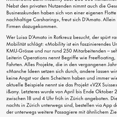
Nebst den privaten Nutzenden nimmt auch die Gesch
Businesskunden haben sich von einer eigenen Flotte
nachhaltige Carsharing», freut sich D’Amato. Allei
Firmen dazugekommen.
Wer Luisa D’Amato in Rotkreuz besucht, der spürt rasc
Mobilität schlägt: «Mobility ist ein faszinierendes 
KMU-Grösse und nur rund 250 Mitarbeitenden – sehr
Leiterin Operations nennt Begriffe wie Freefloating
Fahrten. Alles Projekte, die in den vergangenen Jah
«Manche Ideen setzen sich durch, andere lassen wir w
keine Angst vor dem Scheitern haben und immer wi
aktuelle Beispiele nennt sie das Projekt «V2X Suis
i&any. Letzteres wurde von April bis Ende Oktober
zwischen 18 und 4 Uhr früh in Zürich angeboten. D
nachts in Zürich unterwegs sind, bestellen via App d
der unterwegs weitere Passagiere mit ähnlichem Zi