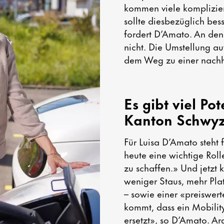
kommen viele kompliziert
sollte diesbezüglich b
fordert D’Amato. An den 
nicht. Die Umstellung auf
dem Weg zu einer nachha
Es gibt viel Po
Kanton Schwy
Für Luisa D’Amato steht f
heute eine wichtige Rol
zu schaffen.» Und jetzt k
weniger Staus, mehr Pla
– sowie einer «preiswer
kommt, dass ein Mobility
ersetzt», so D’Amato. Ar