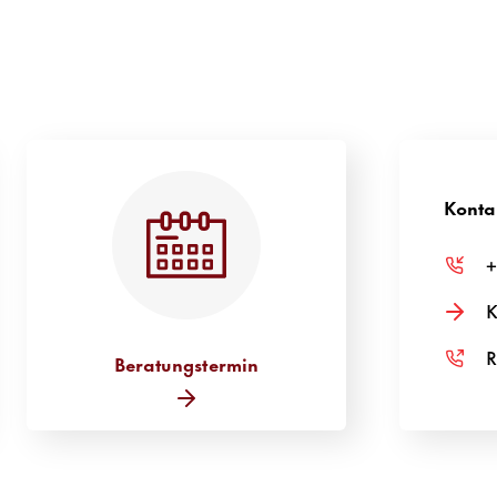
a
Konta
+
K
R
Beratungstermin