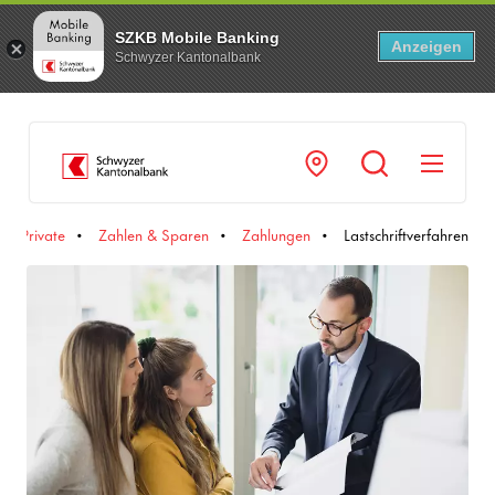
SZKB Mobile Banking
Anzeigen
Schwyzer Kantonalbank
Navi
Private
Zahlen & Sparen
Zahlungen
Lastschriftverfahren