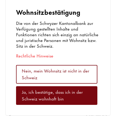
1 Jahr
+ 1.70%
Wohnsitzbestätigung
Kursdatum
04.08.2026
Die von der Schwyzer Kantonalbank zur
Strategiefonds ESG Ausgewogen A
Verfügung gestellten Inhalte und
Funktionen richten sich einzig an natürliche
Valor
131'129'878
und juristische Personen mit Wohnsitz bzw.
Sitz in der Schweiz.
Kurs
CHF 108.69
Rechtliche Hinweise
YTD
+ 3.81%
1 Jahr
+ 5.08%
Nein, mein Wohnsitz ist nicht in der
Schweiz
Kursdatum
04.08.2026
Ja, ich bestätige, dass ich in der
Strategiefonds ESG Kapitalgewinn A
Schweiz wohnhaft bin
Valor
131'129'880
Kurs
CHF 118.53