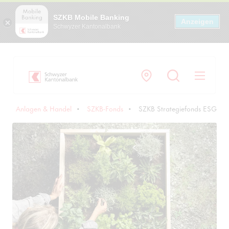
SZKB Mobile Banking
Anzeigen
Schwyzer Kantonalbank
Navi
n
Anlagen & Handel
SZKB-Fonds
SZKB Strategiefonds ESG