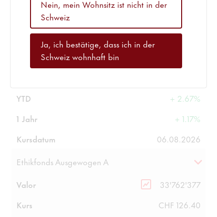
Nein, mein Wohnsitz ist nicht in der
Kursdatum
06.08.2026
Schweiz
Ethikfonds Einkommen IA
Ja, ich bestätige, dass ich in der
Schweiz wohnhaft bin
Valor
33'762'376
Kurs
CHF 1085.41
YTD
+ 2.67%
1 Jahr
+ 1.17%
Kursdatum
06.08.2026
Ethikfonds Ausgewogen A
Valor
33'762'377
Kurs
CHF 126.40