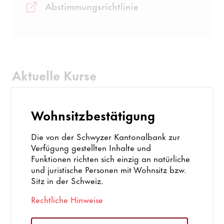
Abstimmungsrichtlinie
Aktuelle Kurse
Strategien
Wohnsitzbestätigung
Ethikfonds Einkommen A
Die von der Schwyzer Kantonalbank zur
Verfügung gestellten Inhalte und
Valor
33'762'373
Funktionen richten sich einzig an natürliche
und juristische Personen mit Wohnsitz bzw.
Kurs
CHF 108.05
Sitz in der Schweiz.
YTD
+ 2.43%
Rechtliche Hinweise
1 Jahr
+ 1.11%