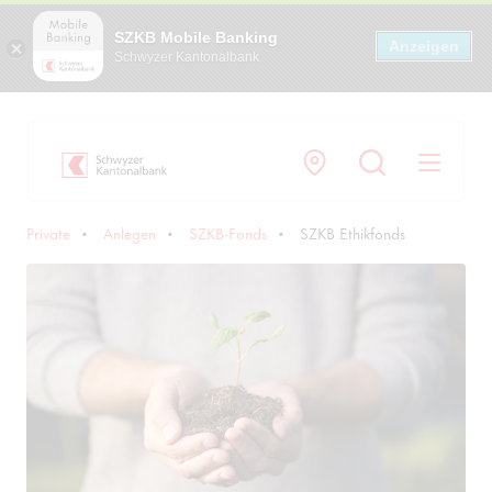
SZKB Mobile Banking
Anzeigen
Schwyzer Kantonalbank
Navi
Private
Anlegen
SZKB-Fonds
SZKB Ethikfonds