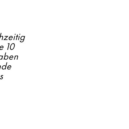
hzeitig
e 10
haben
nde
s