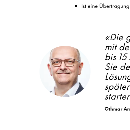
Ist eine Übertragung
«Die g
mit de
bis 15
Sie d
Lösun
später
starte
Othmar Arn