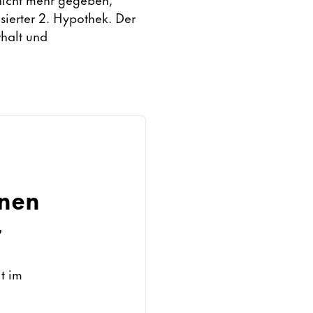
sierter 2. Hypothek. Der
halt und
hnen
r
t im