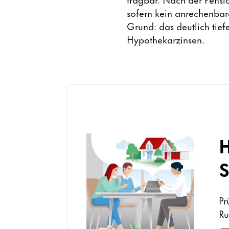
sofern kein anrechenbare
Grund: das deutlich tie
Hypothekarzinsen.
H
S
Pr
Ru