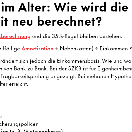
im Alter: Wie wird die
it neu berechnet?
tsberechnung
und die 35%-Regel bleiben bestehen:
allfällige
Amortisation
+ Nebenkosten) ÷ Einkommen 
verändert sich jedoch die Einkommensbasis. Wie und 
ich von Bank zu Bank. Bei der SZKB ist für Eigenheimbesi
e Tragbarkeitsprüfung angezeigt. Bei mehreren Hypot
ter erreicht.
e
cherungspolicen
lien
(z. B. Mieteinnahmen)